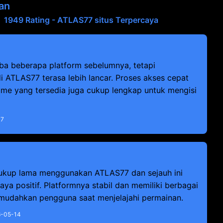
an
1949 Rating - ATLAS77 situs Terpercaya
a beberapa platform sebelumnya, tetapi
 ATLAS77 terasa lebih lancar. Proses akses cepat
ame yang tersedia juga cukup lengkap untuk mengisi
17
ukup lama menggunakan ATLAS77 dan sejauh ini
ya positif. Platformnya stabil dan memiliki berbagai
emudahkan pengguna saat menjelajahi permainan.
6-05-14