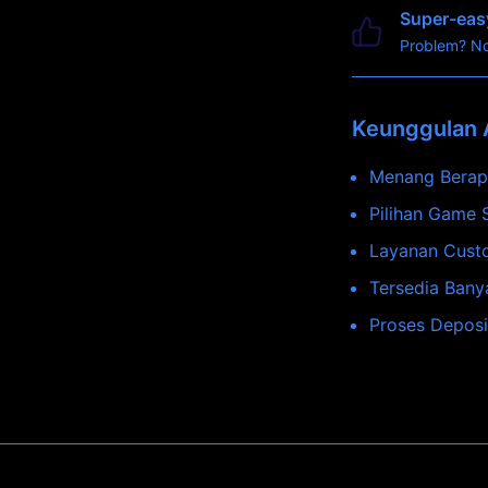
Super-eas
Problem? No p
Keunggulan
Menang Berap
Pilihan Game 
Layanan Custo
Tersedia Bany
Proses Deposi