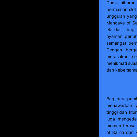
Dunia hibura
permainan slot
unggulan yang
Mancave of Sa
eksklusif bag
nyaman, penuh 
semangat perm
Dengan berga
merasakan se
menikmati sua
dan kebersama
Bagi para pemb
menawarkan ra
tinggi dan fit
juga mengede
momen terasa 
of Salina dan 