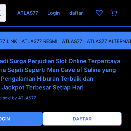
ATLAS77
Login
daftar
ve of Salina yang Menawarkan Pengalaman Hiburan Terbaik dan Kemen
77 LINK
ATLAS77 RESMI
ATLAS77
ATLAS77 ALTERNAT
adi Surga Perjudian Slot Online Terpercaya
ria Sejati Seperti Man Cave of Salina yang
Pengalaman Hiburan Terbaik dan
Jackpot Terbesar Setiap Hari
d sold by
ATLAS77
OGIN
DAFTAR