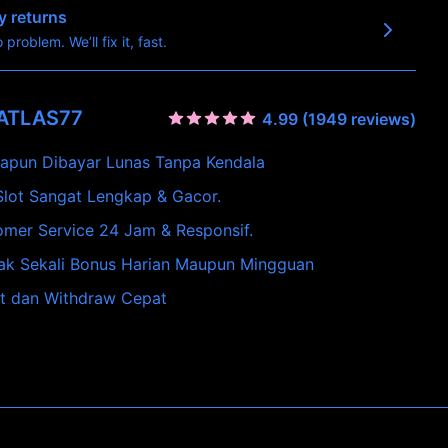
y returns
roblem. We’ll fix it, fast.
 ATLAS77
4.99 (1949 reviews)
apun Dibayar Lunas Tanpa Kendala
Slot Sangat Lengkap & Gacor.
mer Service 24 Jam & Responsif.
ak Sekali Bonus Harian Maupun Mingguan
t dan Withdraw Cepat