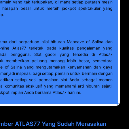
rmain yang tak terlupakan, di mana setiap putaran mesin
harapan besar untuk meraih jackpot spektakuler yang
p.
ama dari perpaduan nilai hiburan Mancave of Salina dan
online Atlas77 terletak pada kualitas pengalaman yang
pada pengguna. Slot gacor yang tersedia di Atlas77
uk memberikan peluang menang lebih besar, sementara
ave of Salina yang mengutamakan kenyamanan dan gaya
 menjadi inspirasi bagi setiap pemain untuk bermain dengan
 Jadikan setiap sesi permainan slot Anda sebagai momen
a komunitas eksklusif yang memahami arti hiburan sejati,
ackpot impian Anda bersama Atlas77 hari ini.
ember ATLAS77 Yang Sudah Merasakan