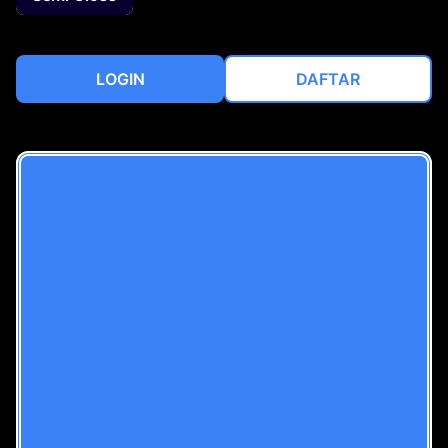
LOGIN
DAFTAR
Atlas77 dan Mancave
of Salina: Surga Slot
Gacor untuk Para
Pecinta Jackpot
Temukan Pengalaman Slot
Terbaik Bersama Atlas77 dan