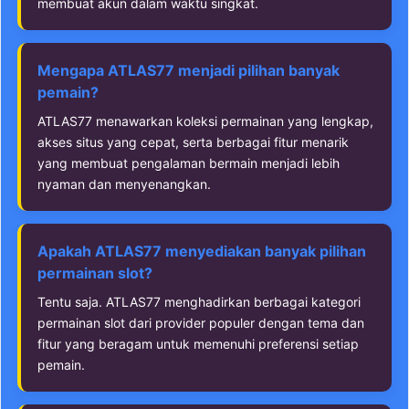
membuat akun dalam waktu singkat.
Mengapa ATLAS77 menjadi pilihan banyak
pemain?
ATLAS77 menawarkan koleksi permainan yang lengkap,
akses situs yang cepat, serta berbagai fitur menarik
yang membuat pengalaman bermain menjadi lebih
nyaman dan menyenangkan.
Apakah ATLAS77 menyediakan banyak pilihan
permainan slot?
Tentu saja. ATLAS77 menghadirkan berbagai kategori
permainan slot dari provider populer dengan tema dan
fitur yang beragam untuk memenuhi preferensi setiap
pemain.