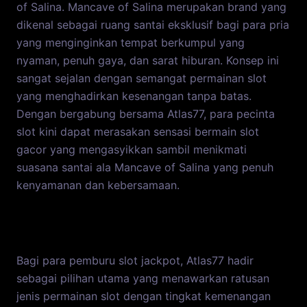
of Salina. Mancave of Salina merupakan brand yang
dikenal sebagai ruang santai eksklusif bagi para pria
yang menginginkan tempat berkumpul yang
nyaman, penuh gaya, dan sarat hiburan. Konsep ini
sangat sejalan dengan semangat permainan slot
yang menghadirkan kesenangan tanpa batas.
Dengan bergabung bersama Atlas77, para pecinta
slot kini dapat merasakan sensasi bermain slot
gacor yang mengasyikkan sambil menikmati
suasana santai ala Mancave of Salina yang penuh
kenyamanan dan kebersamaan.
Bagi para pemburu slot jackpot,
Atlas77
hadir
sebagai pilihan utama yang menawarkan ratusan
jenis permainan slot dengan tingkat kemenangan