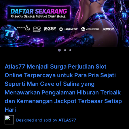
Atlas77 Menjadi Surga Perjudian Slot
Online Terpercaya untuk Para Pria Sejati
Seperti Man Cave of Salina yang
Menawarkan Pengalaman Hiburan Terbaik
dan Kemenangan Jackpot Terbesar Setiap
Hari
Designed and sold by
ATLAS77