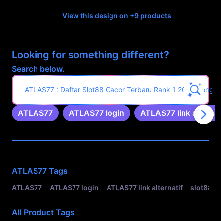
View this design on +9 products
Looking for something different?
Search below.
ATLAS77 : Daftar Slot88 Gacor Terbaru Rank 1 2026 Dengan
ATLAS77
ATLAS77 login
ATLAS77 link alternat
Related Tags
ATLAS77
Tags
ATLAS77
ATLAS77 login
ATLAS77 link alternatif
slot88 g
All Product Tags