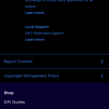
orders
Learn more
- opens in new ATLAS77 LINK or tab
Local Support
24/7 Dedicated support
Learn more
- opens in new ATLAS77 LINK or tab
Report Content
Copyright Infringement Policy
Shop
Gift Guides