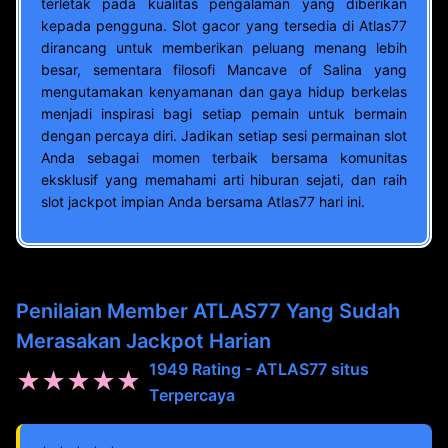
terletak pada kualitas pengalaman yang diberikan
kepada pengguna. Slot gacor yang tersedia di Atlas77
dirancang untuk memberikan peluang menang lebih
besar, sementara filosofi Mancave of Salina yang
mengutamakan kenyamanan dan gaya hidup berkelas
menjadi inspirasi bagi setiap pemain untuk bermain
dengan percaya diri. Jadikan setiap sesi permainan slot
Anda sebagai momen terbaik bersama komunitas
eksklusif yang memahami arti hiburan sejati, dan raih
slot jackpot impian Anda bersama Atlas77 hari ini.
Penilaian Member ATLAS77 Yang Sudah
Merasakan Jackpot Harian
1949 Rating - ATLAS77 situs
★★★★★
Terpercaya