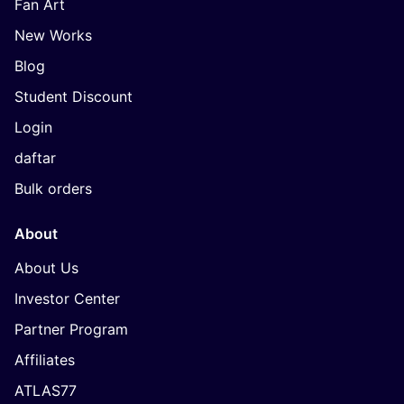
Fan Art
New Works
Blog
Student Discount
Login
daftar
Bulk orders
About
About Us
Investor Center
Partner Program
Affiliates
ATLAS77