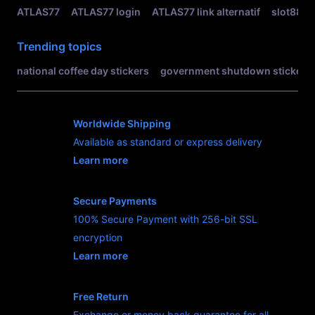
ATLAS77
ATLAS77 login
ATLAS77 link alternatif
slot88 g
Trending topics
national coffee day stickers
government shutdown stickers
Worldwide Shipping
Available as standard or express delivery
Learn more
- opens in new ATLAS77 LINK or tab
Secure Payments
100% Secure Payment with 256-bit SSL
encryption
Learn more
- opens in new ATLAS77 LINK or tab
Free Return
Exchange or money back guarantee for all