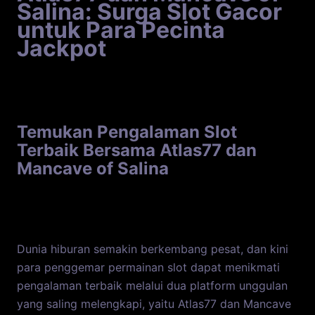
Salina: Surga Slot Gacor
untuk Para Pecinta
Jackpot
Temukan Pengalaman Slot
Terbaik Bersama Atlas77 dan
Mancave of Salina
Dunia hiburan semakin berkembang pesat, dan kini
para penggemar permainan slot dapat menikmati
pengalaman terbaik melalui dua platform unggulan
yang saling melengkapi, yaitu
Atlas77
dan Mancave