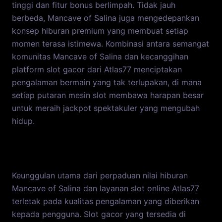
tinggi dan fitur bonus berlimpah. Tidak jauh
berbeda, Mancave of Salina juga mengedepankan
konsep hiburan premium yang membuat setiap
momen terasa istimewa. Kombinasi antara semangat
komunitas Mancave of Salina dan kecanggihan
platform slot gacor dari Atlas77 menciptakan
pengalaman bermain yang tak terlupakan, di mana
setiap putaran mesin slot membawa harapan besar
untuk meraih jackpot spektakuler yang mengubah
hidup.
Keunggulan utama dari perpaduan nilai hiburan
Mancave of Salina dan layanan slot online Atlas77
terletak pada kualitas pengalaman yang diberikan
kepada pengguna. Slot gacor yang tersedia di