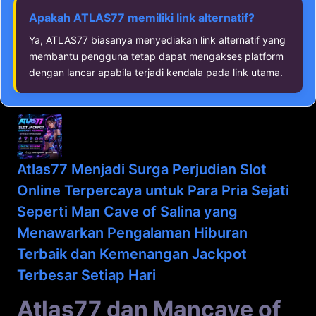
Apakah ATLAS77 memiliki link alternatif?
Ya, ATLAS77 biasanya menyediakan link alternatif yang
membantu pengguna tetap dapat mengakses platform
dengan lancar apabila terjadi kendala pada link utama.
Atlas77 Menjadi Surga Perjudian Slot
Online Terpercaya untuk Para Pria Sejati
Seperti Man Cave of Salina yang
Menawarkan Pengalaman Hiburan
Terbaik dan Kemenangan Jackpot
Terbesar Setiap Hari
Atlas77 dan Mancave of