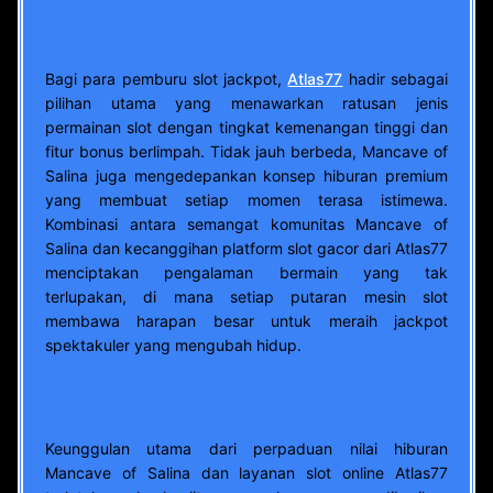
Bagi para pemburu slot jackpot,
Atlas77
hadir sebagai
pilihan utama yang menawarkan ratusan jenis
permainan slot dengan tingkat kemenangan tinggi dan
fitur bonus berlimpah. Tidak jauh berbeda, Mancave of
Salina juga mengedepankan konsep hiburan premium
yang membuat setiap momen terasa istimewa.
Kombinasi antara semangat komunitas Mancave of
Salina dan kecanggihan platform slot gacor dari Atlas77
menciptakan pengalaman bermain yang tak
terlupakan, di mana setiap putaran mesin slot
membawa harapan besar untuk meraih jackpot
spektakuler yang mengubah hidup.
Keunggulan utama dari perpaduan nilai hiburan
Mancave of Salina dan layanan slot online Atlas77