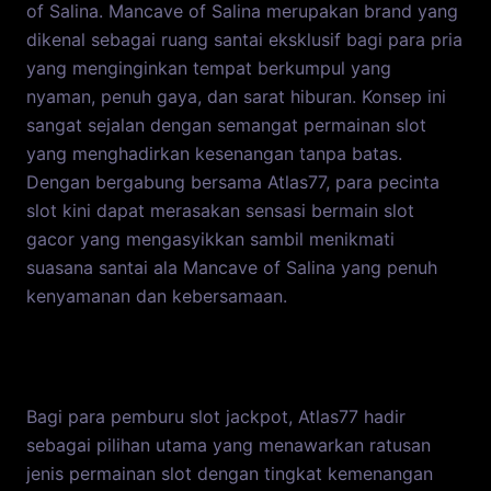
of Salina. Mancave of Salina merupakan brand yang
dikenal sebagai ruang santai eksklusif bagi para pria
yang menginginkan tempat berkumpul yang
nyaman, penuh gaya, dan sarat hiburan. Konsep ini
sangat sejalan dengan semangat permainan slot
yang menghadirkan kesenangan tanpa batas.
Dengan bergabung bersama Atlas77, para pecinta
slot kini dapat merasakan sensasi bermain slot
gacor yang mengasyikkan sambil menikmati
suasana santai ala Mancave of Salina yang penuh
kenyamanan dan kebersamaan.
Bagi para pemburu slot jackpot,
Atlas77
hadir
sebagai pilihan utama yang menawarkan ratusan
jenis permainan slot dengan tingkat kemenangan