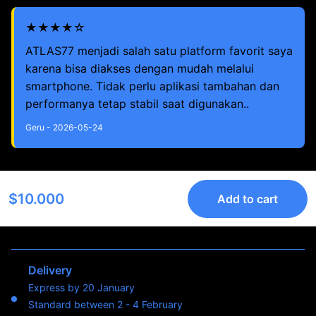
★★★★☆
ATLAS77 menjadi salah satu platform favorit saya
karena bisa diakses dengan mudah melalui
smartphone. Tidak perlu aplikasi tambahan dan
performanya tetap stabil saat digunakan..
Geru - 2026-05-24
$10.000
Add to cart
Delivery
Express by 20 January
Standard between 2 - 4 February