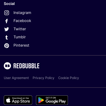
Social
Instagram
Facebook
Twitter
Tumblr
Pinterest
User Agreement
Privacy Policy
Cookie Policy