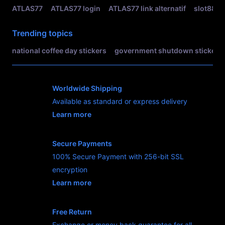
ATLAS77
ATLAS77 login
ATLAS77 link alternatif
slot88 g
Trending topics
national coffee day stickers
government shutdown stickers
Worldwide Shipping
Available as standard or express delivery
Learn more
- opens in new ATLAS77 LINK or tab
Secure Payments
100% Secure Payment with 256-bit SSL
encryption
Learn more
- opens in new ATLAS77 LINK or tab
Free Return
Exchange or money back guarantee for all