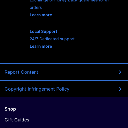
orders
Learn more
- opens in new ATLAS77 LINK or tab
Local Support
24/7 Dedicated support
Learn more
- opens in new ATLAS77 LINK or tab
Report Content
Copyright Infringement Policy
Shop
Gift Guides