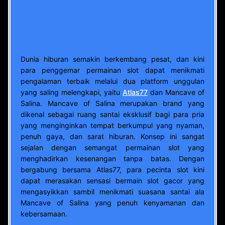
Mancave of Salina
Dunia hiburan semakin berkembang pesat, dan kini
para penggemar permainan slot dapat menikmati
pengalaman terbaik melalui dua platform unggulan
yang saling melengkapi, yaitu
Atlas77
dan Mancave of
Salina. Mancave of Salina merupakan brand yang
dikenal sebagai ruang santai eksklusif bagi para pria
yang menginginkan tempat berkumpul yang nyaman,
penuh gaya, dan sarat hiburan. Konsep ini sangat
sejalan dengan semangat permainan slot yang
menghadirkan kesenangan tanpa batas. Dengan
bergabung bersama Atlas77, para pecinta slot kini
dapat merasakan sensasi bermain slot gacor yang
mengasyikkan sambil menikmati suasana santai ala
Mancave of Salina yang penuh kenyamanan dan
kebersamaan.