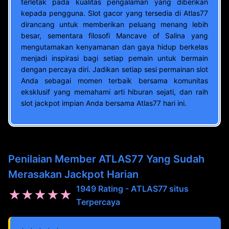
terletak pada kualitas pengalaman yang diberikan
kepada pengguna. Slot gacor yang tersedia di Atlas77
dirancang untuk memberikan peluang menang lebih
besar, sementara filosofi Mancave of Salina yang
mengutamakan kenyamanan dan gaya hidup berkelas
menjadi inspirasi bagi setiap pemain untuk bermain
dengan percaya diri. Jadikan setiap sesi permainan slot
Anda sebagai momen terbaik bersama komunitas
eksklusif yang memahami arti hiburan sejati, dan raih
slot jackpot impian Anda bersama Atlas77 hari ini.
Penilaian Member ATLAS77 Yang Sudah
Merasakan Jackpot Harian
1949 Rating - ATLAS77 situs
★★★★★
Terpercaya