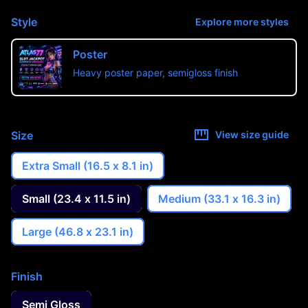
Style
Explore more styles
Poster
Heavy poster paper, semigloss finish
Size
View size guide
Extra Small (16.5 x 8.1 in)
Small (23.4 x 11.5 in)
Medium (33.1 x 16.3 in)
Large (46.8 x 23.1 in)
Finish
Semi Gloss