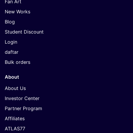
Fan Art
New Works
Blog
Student Discount
Login
daftar
Bulk orders
About
About Us
Investor Center
Partner Program
Affiliates
ATLAS77