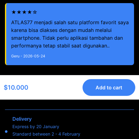
★★★★☆
ATLAS77 menjadi salah satu platform favorit saya
karena bisa diakses dengan mudah melalui
smartphone. Tidak perlu aplikasi tambahan dan
performanya tetap stabil saat digunakan..
Geru - 2026-05-24
$10.000
Add to cart
Delivery
Express by 20 January
Standard between 2 - 4 February