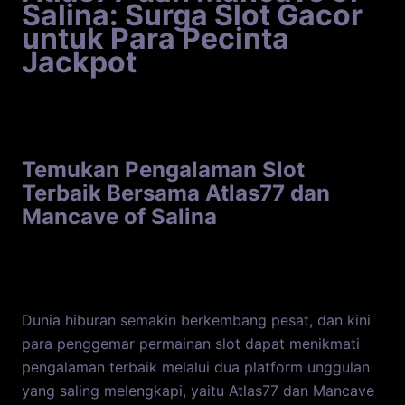
Salina: Surga Slot Gacor
untuk Para Pecinta
Jackpot
Temukan Pengalaman Slot
Terbaik Bersama Atlas77 dan
Mancave of Salina
Dunia hiburan semakin berkembang pesat, dan kini
para penggemar permainan slot dapat menikmati
pengalaman terbaik melalui dua platform unggulan
yang saling melengkapi, yaitu
Atlas77
dan Mancave