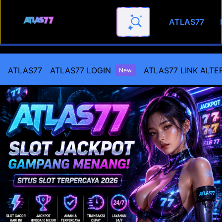
ATLAS77
Atlas77 Menjadi Surga Perjud
ATLAS77
ATLAS77 LOGIN
ATLAS77 LINK ALTE
New