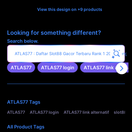
View this design on +9 products
Looking for something different?
Search below.
ATLAS77 : Daftar Slot88 Gacor Terbaru Rank 1 2026 Dengan
ATLAS77
ATLAS77 login
ATLAS77 link alternat
Related Tags
ATLAS77
Tags
ATLAS77
ATLAS77 login
ATLAS77 link alternatif
slot88 g
All Product Tags