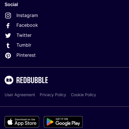
Social
Instagram
Facebook
Twitter
Tumblr
Pinterest
User Agreement
Privacy Policy
Cookie Policy