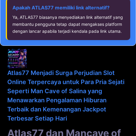
Apakah ATLAS77 memiliki link alternatif?
Ya, ATLAS77 biasanya menyediakan link alternatif yang
membantu pengguna tetap dapat mengakses platform
dengan lancar apabila terjadi kendala pada link utama.
Atlas77 Menjadi Surga Perjudian Slot
Online Terpercaya untuk Para Pria Sejati
Seperti Man Cave of Salina yang
Menawarkan Pengalaman Hiburan
Terbaik dan Kemenangan Jackpot
Terbesar Setiap Hari
Atlas77 dan Mancave of