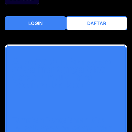
LOGIN
DAFTAR
Atlas77 dan Mancave
of Salina: Surga Slot
Gacor untuk Para
Pecinta Jackpot
Temukan Pengalaman Slot
Terbaik Bersama Atlas77 dan