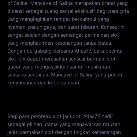
of Salina. Mancave of Salina merupakan brand yang
dikenal sebagai ruang santai eksklusif bagi para pria
yang menginginkan tempat berkumpul yang
nyaman, penuh gaya, dan sarat hiburan. Konsep ini
sangat sejalan dengan semangat permainan slot
yang menghadirkan kesenangan tanpa batas.
Dengan bergabung bersama Atlas77, para pecinta
slot kini dapat merasakan sensasi bermain slot
gacor yang mengasyikkan sambil menikmati
suasana santai ala Mancave of Salina yang penuh
kenyamanan dan kebersamaan.
Bagi para pemburu slot jackpot,
Atlas77
hadir
sebagai pilihan utama yang menawarkan ratusan
jenis permainan slot dengan tingkat kemenangan