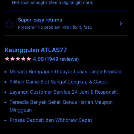
Not soon enough?
Give a digital gift card.
Super-easy returns
Problem? No problem. We’ll fix it, fast.
Keunggulan ATLAS77
4.99 (1949 reviews)
Menang Berapapun Dibayar Lunas Tanpa Kendala
Pilihan Game Slot Sangat Lengkap & Gacor.
Layanan Customer Service 24 Jam & Responsif.
Tersedia Banyak Sekali Bonus Harian Maupun
Mingguan
Proses Deposit dan Withdraw Cepat