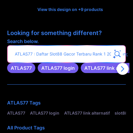
View this design on +9 products
Looking for something different?
Search below.
ATLAS77 : Daftar Slot88 Gacor Terbaru Rank 1 2026 Dengan
ATLAS77
ATLAS77 login
ATLAS77 link alternat
Related Tags
ATLAS77
Tags
ATLAS77
ATLAS77 login
ATLAS77 link alternatif
slot88 g
All Product Tags