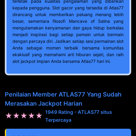
terletak pada kualitas pengalaman yang diberikan
kepada pengguna. Slot gacor yang tersedia di Atlas77
dirancang untuk memberikan peluang menang lebih
besar, sementara filosofi Mancave of Salina yang
mengutamakan kenyamanan dan gaya hidup berkelas
menjadi inspirasi bagi setiap pemain untuk bermain
dengan percaya diri. Jadikan setiap sesi permainan slot
Anda sebagai momen terbaik bersama komunitas
eksklusif yang memahami arti hiburan sejati, dan raih
slot jackpot impian Anda bersama Atlas77 hari ini.
Penilaian Member ATLAS77 Yang Sudah
Merasakan Jackpot Harian
1949 Rating - ATLAS77 situs
★★★★★
Terpercaya