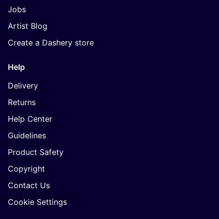
Jobs
Artist Blog
Create a Dashery store
Help
Delivery
Returns
Help Center
Guidelines
Product Safety
Copyright
Contact Us
Cookie Settings