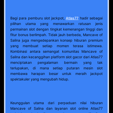
Bagi para pemburu slot jackpot,
Atlas77
hadir sebagai
pilihan utama yang menawarkan ratusan jenis
permainan slot dengan tingkat kemenangan tinggi dan
fitur bonus berlimpah. Tidak jauh berbeda, Mancave of
Salina juga mengedepankan konsep hiburan premium
yang membuat setiap momen terasa istimewa.
Kombinasi antara semangat komunitas Mancave of
Salina dan kecanggihan platform slot gacor dari Atlas77
menciptakan pengalaman bermain yang tak
terlupakan, di mana setiap putaran mesin slot
membawa harapan besar untuk meraih jackpot
spektakuler yang mengubah hidup.
Keunggulan utama dari perpaduan nilai hiburan
Mancave of Salina dan layanan slot online Atlas77