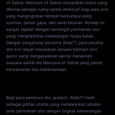
of Salina. Mancave of Salina merupakan brand yang
dikenal sebagai ruang santai eksklusif bagi para pria
yang menginginkan tempat berkumpul yang
nyaman, penuh gaya, dan sarat hiburan. Konsep ini
sangat sejalan dengan semangat permainan slot
yang menghadirkan kesenangan tanpa batas.
Dengan bergabung bersama Atlas77, para pecinta
slot kini dapat merasakan sensasi bermain slot
gacor yang mengasyikkan sambil menikmati
suasana santai ala Mancave of Salina yang penuh
kenyamanan dan kebersamaan.
Bagi para pemburu slot jackpot,
Atlas77
hadir
sebagai pilihan utama yang menawarkan ratusan
jenis permainan slot dengan tingkat kemenangan