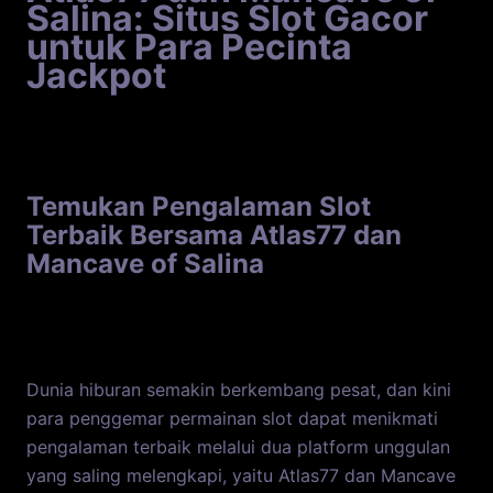
Salina: Situs Slot Gacor
untuk Para Pecinta
Jackpot
Temukan Pengalaman Slot
Terbaik Bersama Atlas77 dan
Mancave of Salina
Dunia hiburan semakin berkembang pesat, dan kini
para penggemar permainan slot dapat menikmati
pengalaman terbaik melalui dua platform unggulan
yang saling melengkapi, yaitu
Atlas77
dan Mancave