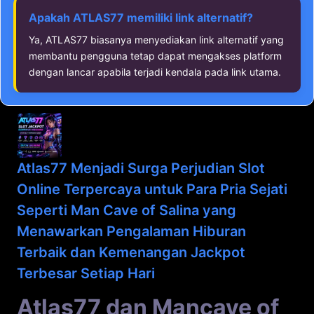
Apakah ATLAS77 memiliki link alternatif?
Ya, ATLAS77 biasanya menyediakan link alternatif yang
membantu pengguna tetap dapat mengakses platform
dengan lancar apabila terjadi kendala pada link utama.
Atlas77 Menjadi Surga Perjudian Slot
Online Terpercaya untuk Para Pria Sejati
Seperti Man Cave of Salina yang
Menawarkan Pengalaman Hiburan
Terbaik dan Kemenangan Jackpot
Terbesar Setiap Hari
Atlas77 dan Mancave of