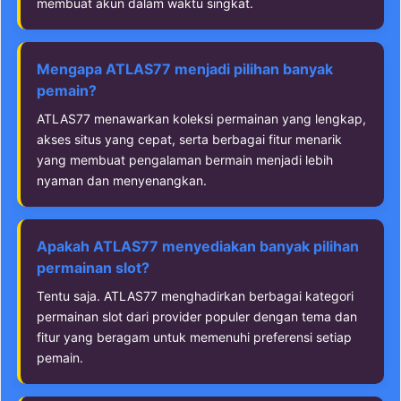
membuat akun dalam waktu singkat.
Mengapa ATLAS77 menjadi pilihan banyak
pemain?
ATLAS77 menawarkan koleksi permainan yang lengkap,
akses situs yang cepat, serta berbagai fitur menarik
yang membuat pengalaman bermain menjadi lebih
nyaman dan menyenangkan.
Apakah ATLAS77 menyediakan banyak pilihan
permainan slot?
Tentu saja. ATLAS77 menghadirkan berbagai kategori
permainan slot dari provider populer dengan tema dan
fitur yang beragam untuk memenuhi preferensi setiap
pemain.