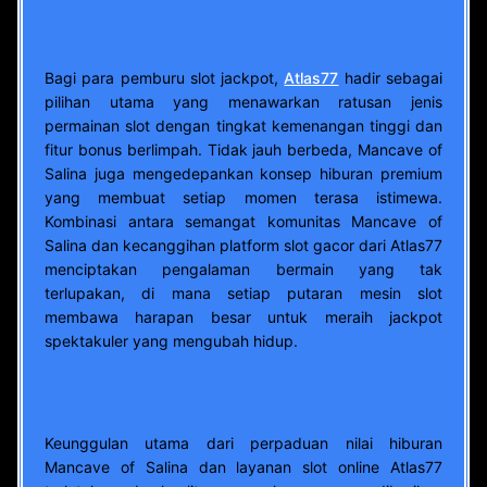
Bagi para pemburu slot jackpot,
Atlas77
hadir sebagai
pilihan utama yang menawarkan ratusan jenis
permainan slot dengan tingkat kemenangan tinggi dan
fitur bonus berlimpah. Tidak jauh berbeda, Mancave of
Salina juga mengedepankan konsep hiburan premium
yang membuat setiap momen terasa istimewa.
Kombinasi antara semangat komunitas Mancave of
Salina dan kecanggihan platform slot gacor dari Atlas77
menciptakan pengalaman bermain yang tak
terlupakan, di mana setiap putaran mesin slot
membawa harapan besar untuk meraih jackpot
spektakuler yang mengubah hidup.
Keunggulan utama dari perpaduan nilai hiburan
Mancave of Salina dan layanan slot online Atlas77