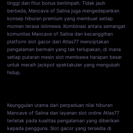
tinggi dan fitur bonus berlimpah. Tidak jauh
berbeda, Mancave of Salina juga mengedepankan
konsep hiburan premium yang membuat setiap
momen terasa istimewa. Kombinasi antara semangat
komunitas Mancave of Salina dan kecanggihan
platform slot gacor dari Atlas77 menciptakan
pengalaman bermain yang tak terlupakan, di mana
setiap putaran mesin slot membawa harapan besar
untuk meraih jackpot spektakuler yang mengubah
hidup.
Keunggulan utama dari perpaduan nilai hiburan
Mancave of Salina dan layanan slot online Atlas77
terletak pada kualitas pengalaman yang diberikan
kepada pengguna. Slot gacor yang tersedia di