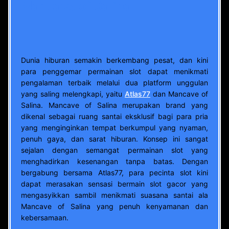
Mancave of Salina
Dunia hiburan semakin berkembang pesat, dan kini
para penggemar permainan slot dapat menikmati
pengalaman terbaik melalui dua platform unggulan
yang saling melengkapi, yaitu
Atlas77
dan Mancave of
Salina. Mancave of Salina merupakan brand yang
dikenal sebagai ruang santai eksklusif bagi para pria
yang menginginkan tempat berkumpul yang nyaman,
penuh gaya, dan sarat hiburan. Konsep ini sangat
sejalan dengan semangat permainan slot yang
menghadirkan kesenangan tanpa batas. Dengan
bergabung bersama Atlas77, para pecinta slot kini
dapat merasakan sensasi bermain slot gacor yang
mengasyikkan sambil menikmati suasana santai ala
Mancave of Salina yang penuh kenyamanan dan
kebersamaan.