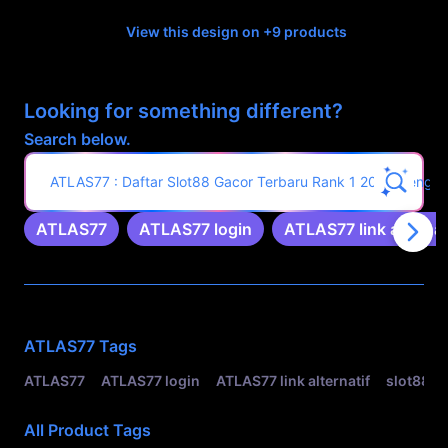
View this design on +9 products
Looking for something different?
Search below.
ATLAS77 : Daftar Slot88 Gacor Terbaru Rank 1 2026 Dengan
ATLAS77
ATLAS77 login
ATLAS77 link alternat
Related Tags
ATLAS77
Tags
ATLAS77
ATLAS77 login
ATLAS77 link alternatif
slot88 g
All Product Tags