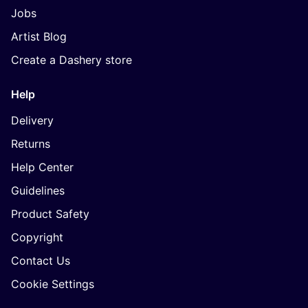
Jobs
Artist Blog
Create a Dashery store
Help
Delivery
Returns
Help Center
Guidelines
Product Safety
Copyright
Contact Us
Cookie Settings