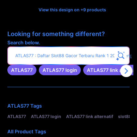
View this design on +9 products
Looking for something different?
Search below.
ATLAS77 : Daftar Slot88 Gacor Terbaru Rank 1 2026 Dengan
ATLAS77
ATLAS77 login
ATLAS77 link alternat
Related Tags
ATLAS77
Tags
ATLAS77
ATLAS77 login
ATLAS77 link alternatif
slot88 g
All Product Tags