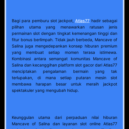
Bagi para pemburu slot jackpot,
Atlas77
hadir sebagai
pilihan utama yang menawarkan ratusan jenis
permainan slot dengan tingkat kemenangan tinggi dan
fitur bonus berlimpah. Tidak jauh berbeda, Mancave of
Salina juga mengedepankan konsep hiburan premium
yang membuat setiap momen terasa istimewa.
Kombinasi antara semangat komunitas Mancave of
Salina dan kecanggihan platform slot gacor dari Atlas77
menciptakan pengalaman bermain yang tak
terlupakan, di mana setiap putaran mesin slot
membawa harapan besar untuk meraih jackpot
spektakuler yang mengubah hidup.
Keunggulan utama dari perpaduan nilai hiburan
Mancave of Salina dan layanan slot online Atlas77