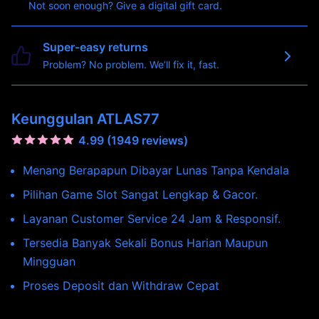
Not soon enough?
Give a digital gift card.
Super-easy returns
Problem? No problem. We’ll fix it, fast.
Keunggulan ATLAS77
4.99 (1949 reviews)
Menang Berapapun Dibayar Lunas Tanpa Kendala
Pilihan Game Slot Sangat Lengkap & Gacor.
Layanan Customer Service 24 Jam & Responsif.
Tersedia Banyak Sekali Bonus Harian Maupun
Mingguan
Proses Deposit dan Withdraw Cepat