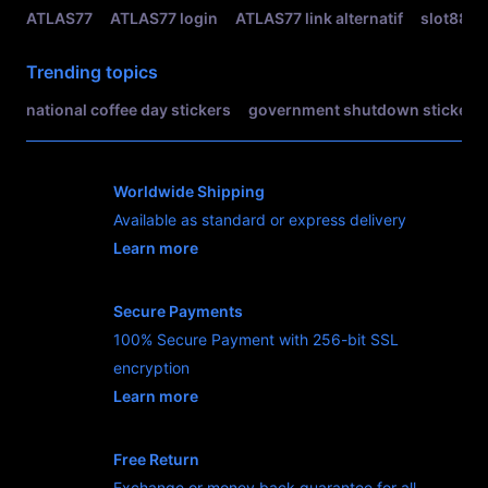
ATLAS77
ATLAS77 login
ATLAS77 link alternatif
slot88 g
Trending topics
national coffee day stickers
government shutdown stickers
Worldwide Shipping
Available as standard or express delivery
Learn more
- opens in new ATLAS77 LINK or tab
Secure Payments
100% Secure Payment with 256-bit SSL
encryption
Learn more
- opens in new ATLAS77 LINK or tab
Free Return
Exchange or money back guarantee for all