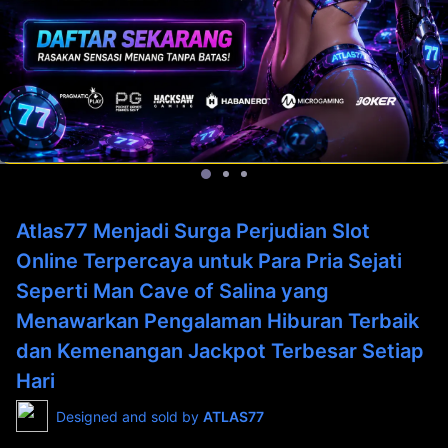
Atlas77 Menjadi Surga Perjudian Slot
Online Terpercaya untuk Para Pria Sejati
Seperti Man Cave of Salina yang
Menawarkan Pengalaman Hiburan Terbaik
dan Kemenangan Jackpot Terbesar Setiap
Hari
Designed and sold by
ATLAS77