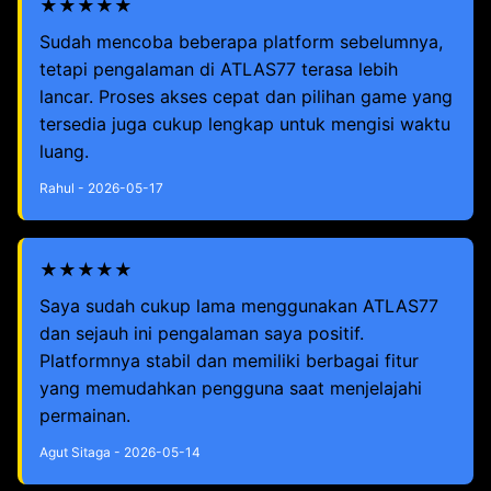
★★★★★
Sudah mencoba beberapa platform sebelumnya,
tetapi pengalaman di ATLAS77 terasa lebih
lancar. Proses akses cepat dan pilihan game yang
tersedia juga cukup lengkap untuk mengisi waktu
luang.
Rahul - 2026-05-17
★★★★★
Saya sudah cukup lama menggunakan ATLAS77
dan sejauh ini pengalaman saya positif.
Platformnya stabil dan memiliki berbagai fitur
yang memudahkan pengguna saat menjelajahi
permainan.
Agut Sitaga - 2026-05-14